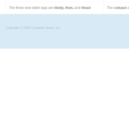
The three new table tags are
tbody, tfoot,
and
thead
The
colspan
a
Copyright © 2009 Company Name, Inc.