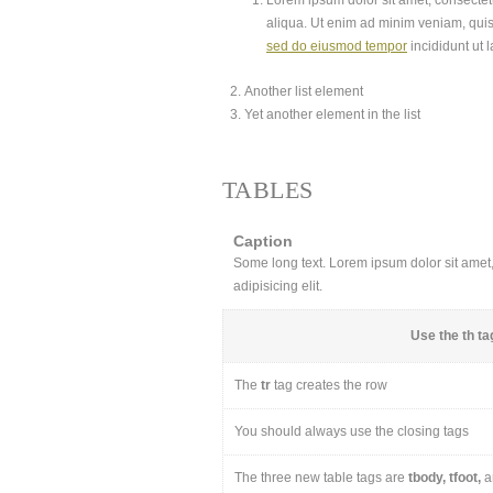
Lorem ipsum dolor sit amet, consectetu
aliqua. Ut enim ad minim veniam, quis
sed do eiusmod tempor
incididunt ut 
Another list element
Yet another element in the list
TABLES
Caption
Some long text. Lorem ipsum dolor sit amet, 
adipisicing elit.
Use the
th
tag
The
tr
tag creates the row
You should always use the closing tags
The three new table tags are
tbody, tfoot,
a