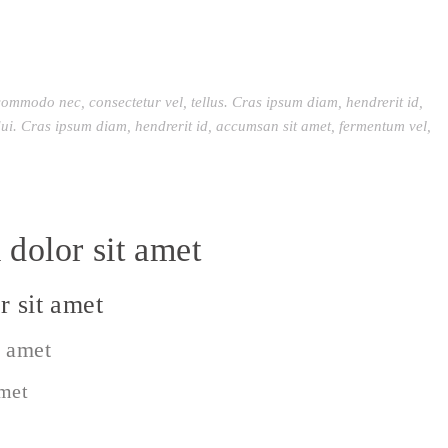
commodo nec, consectetur vel, tellus. Cras ipsum diam, hendrerit id,
ui. Cras ipsum diam, hendrerit id, accumsan sit amet, fermentum vel,
dolor sit amet
 sit amet
t amet
amet