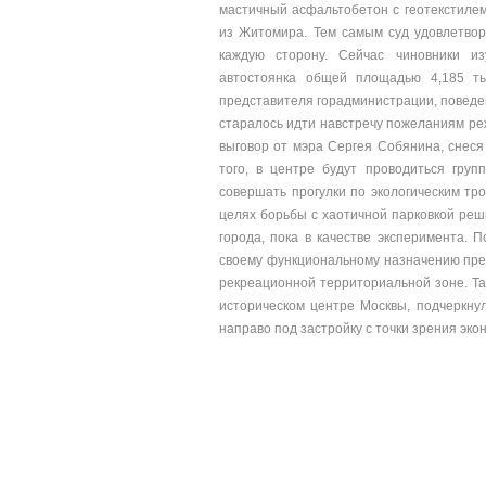
мастичный асфальтобетон с геотекстилем
из Житомира. Тем самым суд удовлетвор
каждую сторону. Сейчас чиновники и
автостоянка общей площадью 4,185 т
представителя горадминистрации, поведен
старалось идти навстречу пожеланиям ре
выговор от мэра Сергея Собянина, снеся
того, в центре будут проводиться груп
совершать прогулки по экологическим тро
целях борьбы с хаотичной парковкой реши
города, пока в качестве эксперимента. 
своему функциональному назначению пре
рекреационной территориальной зоне. Та
историческом центре Москвы, подчеркнул
направо под застройку с точки зрения экон