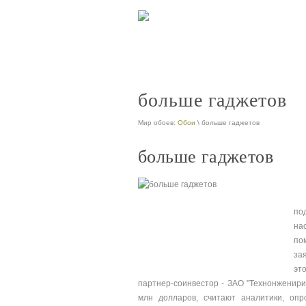
больше гаджетов
Мир обоев:
Обои
\ больше гаджетов
больше гаджетов
по
на
по
за
эт
партнер-соинвестор - ЗАО "Технонженирин
млн долларов, считают аналитики, оп