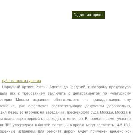
гаджет интернет
гаджеты для 
nt
nt
куба тонкости туризма
Народный артист России Александр Градский, к которому прокуратура
дала иск с требованием заключить с департаментом по культурному
следию Москвы охранное обязательство на принадлежащее ему
мещение, уже оформляет соответствующие документы добровольно,
явил певец во вторник на заседании Пресненского суда Москвы. Москва в
ом плане еще в первый класс ходит, отметил он. В проекте примет участие
г ЛВ", утверждают в банкеИнвестиции в проект могут составить 14,5-18,1
рошенные изданием. Для ремонта дороги будет применен щебеночно-