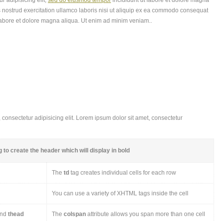
r adipisicing elit,
sed do eiusmod tempor
incididunt ut labore et dolore magna
 nostrud exercitation ullamco laboris nisi ut aliquip ex ea commodo consequat
labore et dolore magna aliqua. Ut enim ad minim veniam..
consectetur adipisicing elit. Lorem ipsum dolor sit amet, consectetur
 to create the header which will display in bold
The
td
tag creates individual cells for each row
You can use a variety of XHTML tags inside the cell
nd
thead
The
colspan
attribute allows you span more than one cell