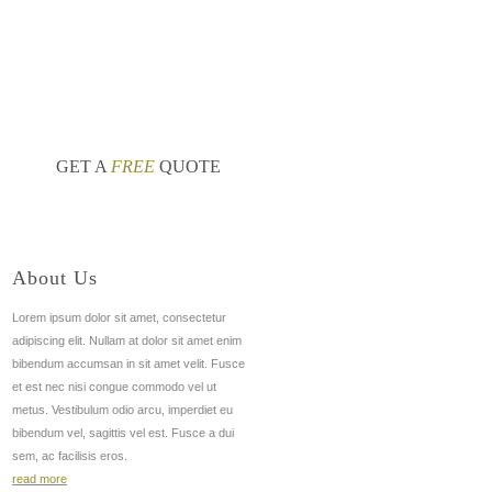
windows 10
гаджеты погоды
стол 10
nt
nt
GET A
FREE
QUOTE
About Us
Lorem ipsum dolor sit amet, consectetur
adipiscing elit. Nullam at dolor sit amet enim
bibendum accumsan in sit amet velit. Fusce
et est nec nisi congue commodo vel ut
metus. Vestibulum odio arcu, imperdiet eu
bibendum vel, sagittis vel est. Fusce a dui
sem, ac facilisis eros.
read more