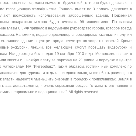
, остановочные карманы вымостят брусчаткой, которая будет доставлена
ил кассационную жалобу истца. Тоннель имеет по 3 полосы движения в
зучают возможность использования заброшенных зданий. Подземная
ысячи квадратных метров будет вмещать 99 машиномест. По словам
ие главы СК РФ привело в недоумение руководство города, которое всегда
жиссера. Напомним, недавно девелопер спровоцировал скандал и получил
 старинное здание в центре города несмотря на запреты властей. Кроме
повые экскурсии, лекции, все желающие смогут посещать видеоуроки и
пам. Иск дирекции был подан 19 октября 2013 года. Московские власти в
ли ввести с 1 ноября плату за парковку на 21 улице и переулке в центре
По материалам ИА "Интерфакс". Таким образом, гостиничный комплекс по
дназначен для туризма и отдыха, следовательно, может быть размещен в
к власти надеются уменьшить очереди в городских поликлиниках. Земля в
 глава департамента, - очень серьезный ресурс, "отдавать его налево и
омики неправильно и нерационально". All rights reserved.