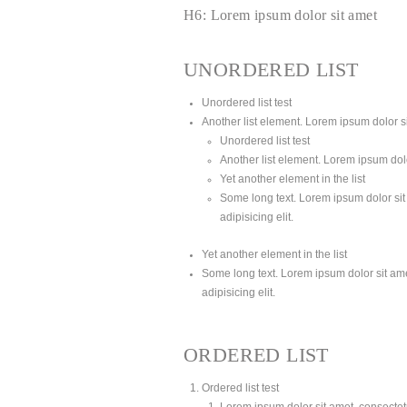
H6: Lorem ipsum dolor sit amet
UNORDERED LIST
Unordered list test
Another list element. Lorem ipsum dolor sit
Unordered list test
Another list element. Lorem ipsum dolor
Yet another element in the list
Some long text. Lorem ipsum dolor sit 
adipisicing elit.
Yet another element in the list
Some long text. Lorem ipsum dolor sit amet
adipisicing elit.
ORDERED LIST
Ordered list test