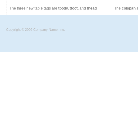
The three new table tags are
tbody, tfoot,
and
thead
The
colspan
a
Copyright © 2009 Company Name, Inc.